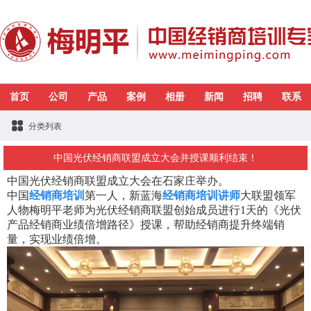
首页
公司
产品
案例
相册
新闻
招聘
联系
分类列表
中国光伏经销商联盟成立大会并授课顺利结束！
中国光伏经销商联盟成立大会在石家庄举办。
中国
经销商培训
第一人，新蓝海
经销商培训讲师
大联盟领军
人物梅明平老师为光伏经销商联盟创始成员进行1天的《光伏
产品经销商业绩倍增路径》授课，帮助经销商提升终端销
量，实现业绩倍增。